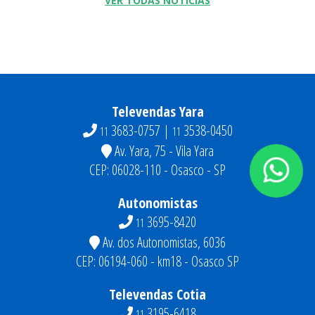
VER TODAS NOTÍCIAS
Televendas Yara
3683-0757 |
3538-0450
11
11
Av. Yara, 75 - Vila Yara
CEP: 06028-110 - Osasco - SP
Autonomistas
3695-8420
11
Av. dos Autonomistas, 6036
CEP: 06194-060 - km18 - Osasco SP
Televendas Cotia
3195-6418
11