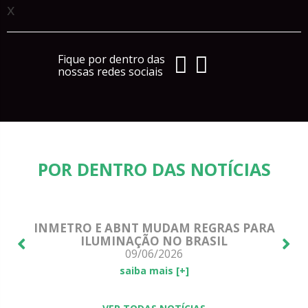
x
Fique por dentro das
nossas redes sociais
POR DENTRO DAS NOTÍCIAS
E!
INMETRO E ABNT MUDAM REGRAS PARA
ILUMINAÇÃO NO BRASIL
09/06/2026
saiba mais [+]