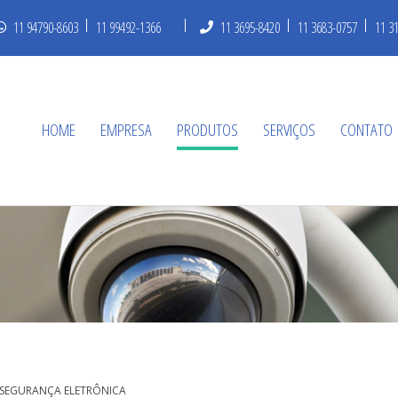
11 94790-8603
11 99492-1366
11 3695-8420
11 3683-0757
11 3
HOME
EMPRESA
PRODUTOS
SERVIÇOS
CONTATO
SEGURANÇA ELETRÔNICA