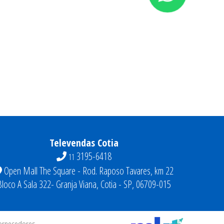
O PARA
ILUMINE SEU GIARDINO GOLF COM A GEN
03/12/2025
saiba mais [+]
Televendas Cotia
3195-6418
11
Open Mall The Square - Rod. Raposo Tavares, km 22
Bloco A Sala 322- Granja Viana, Cotia - SP, 06709-015
fornecedores.