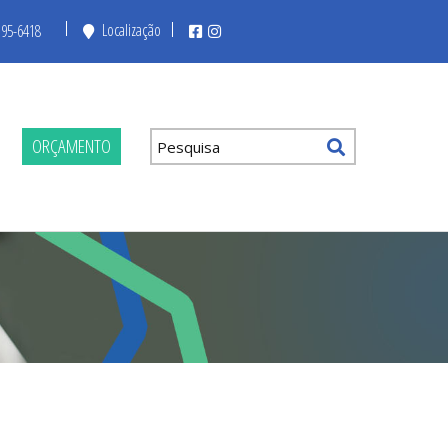
Localização
195-6418
ORÇAMENTO