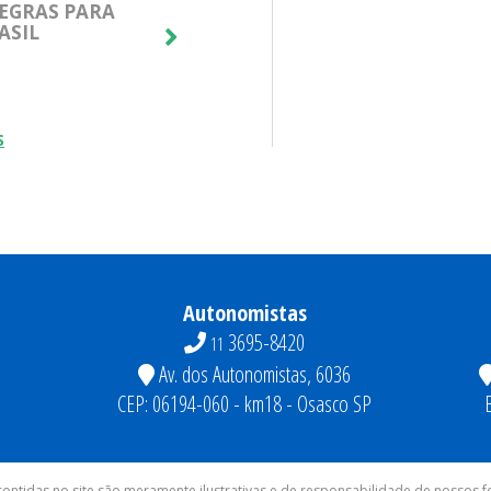
EGRAS PARA
TELEVENDAS COTIA: ATENDIMENT
ASIL
CLIENTES DE ALTO VALOR!
08/05/2026
saiba mais [+]
S
Autonomistas
3695-8420
11
Av. dos Autonomistas, 6036
CEP: 06194-060 - km18 - Osasco SP
ontidas no site são meramente ilustrativas e de responsabilidade de nossos 