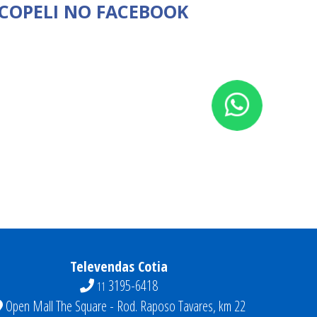
 COPELI NO FACEBOOK
O PARA
ILUMINE SEU GIARDINO GOLF COM A GEN
03/12/2025
saiba mais [+]
Televendas Cotia
3195-6418
11
Open Mall The Square - Rod. Raposo Tavares, km 22