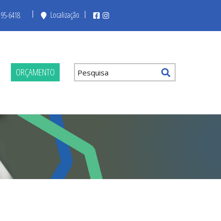
Localização
195-6418
ORÇAMENTO