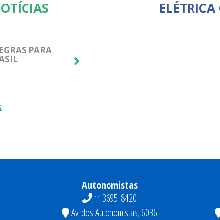
OTÍCIAS
ELÉTRICA
EGRAS PARA
TELEVENDAS COTIA: ATENDIMENT
ASIL
CLIENTES DE ALTO VALOR!
08/05/2026
saiba mais [+]
S
Autonomistas
3695-8420
11
Av. dos Autonomistas, 6036