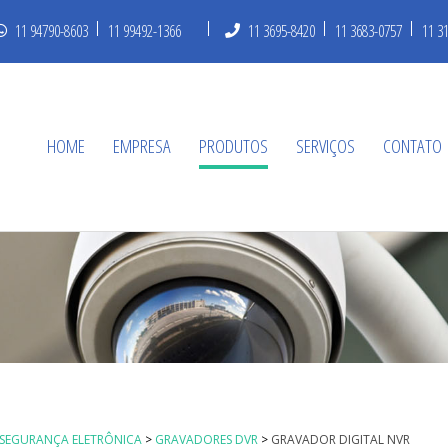
11 94790-8603
11 99492-1366
11 3695-8420
11 3683-0757
11 3
HOME
EMPRESA
PRODUTOS
SERVIÇOS
CONTATO
SEGURANÇA ELETRÔNICA
>
GRAVADORES DVR
>
GRAVADOR DIGITAL NVR